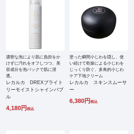
濃密な泡により肌に負担をか
塗った瞬間小じわを隠し、使
けずに汚れをオフしつつ、美
い続けて乾燥による小じわを
容成分を泡パックで肌に浸
じっくり防ぐ、多角的小じわ
透。
ケア下地クリーム
レカルカ DREXブライト
レカルカ スキンスムーサ
リーモイストシャインバブ
ー
ル
6,380
税込
4,180
税込