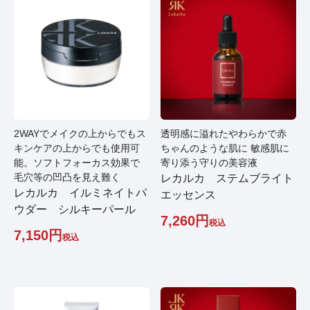
2WAYでメイクの上からでもス
透明感に溢れたやわらかで赤
キンケアの上からでも使用可
ちゃんのような肌に 敏感肌に
能。ソフトフォーカス効果で
寄り添う守りの美容液
毛穴等の凹凸を見え難く
レカルカ ステムブライト
レカルカ イルミネイトパ
エッセンス
ウダー シルキーパール
7,260
税込
7,150
税込