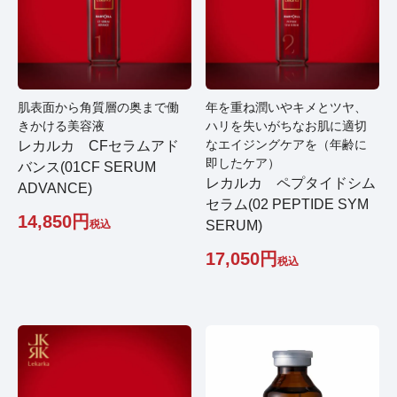
肌表面から角質層の奥まで働
年を重ね潤いやキメとツヤ、
きかける美容液
ハリを失いがちなお肌に適切
なエイジングケアを（年齢に
レカルカ CFセラムアド
即したケア）
バンス(01CF SERUM
レカルカ ペプタイドシム
ADVANCE)
セラム(02 PEPTIDE SYM
14,850
税込
SERUM)
17,050
税込