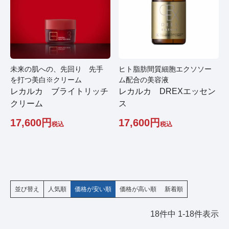
未来の肌への、先回り 先手
ヒト脂肪間質細胞エクソソー
を打つ美白※クリーム
ム配合の美容液
レカルカ ブライトリッチ
レカルカ DREXエッセン
クリーム
ス
17,600
17,600
税込
税込
並び替え
人気順
価格が安い順
価格が高い順
新着順
18
件中
1
-
18
件表示