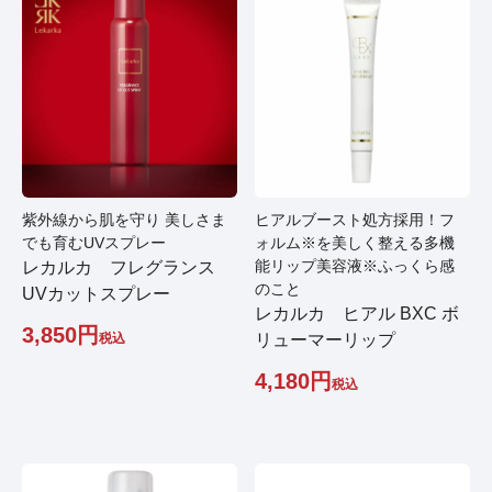
紫外線から肌を守り 美しさま
ヒアルブースト処方採用！フ
でも育むUVスプレー
ォルム※を美しく整える多機
能リップ美容液※ふっくら感
レカルカ フレグランス
のこと
UVカットスプレー
レカルカ ヒアル BXC ボ
3,850
税込
リューマーリップ
4,180
税込