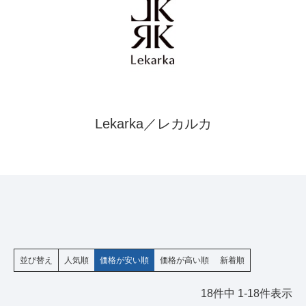
Lekarka／レカルカ
並び替え
人気順
価格が安い順
価格が高い順
新着順
18
件中
1
-
18
件表示