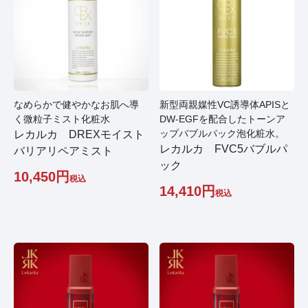
なめらかで健やかなお肌へ導
新型両親媒性VC誘導体APISと
く微粒子ミスト化粧水
DW-EGFを配合したトーンア
ップバブルパック泡化粧水。
レカルカ DREXモイスト
レカルカ FVC5バブルパ
バリアリペアミスト
ック
10,450
税込
14,410
税込