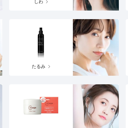
しわ
たるみ