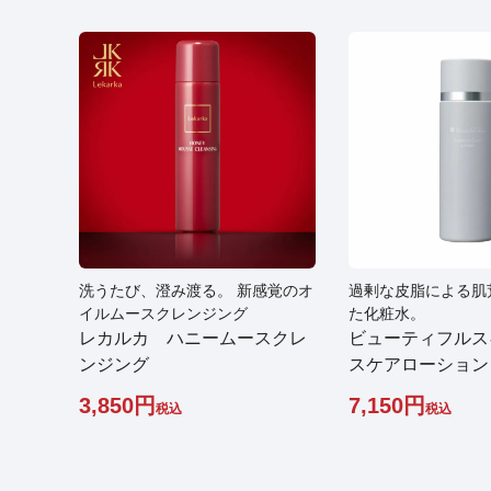
洗うたび、澄み渡る。 新感覚のオ
過剰な皮脂による肌
イルムースクレンジング
た化粧水。
レカルカ ハニームースクレ
ビューティフルス
ンジング
スケアローション
3,850
7,150
税込
税込