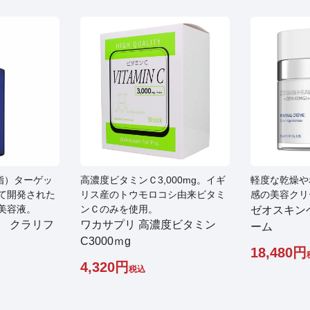
皮脂）ターゲッ
高濃度ビタミンＣ3,000mg。イギ
軽度な乾燥や
て開発された
リス産のトウモロコシ由来ビタミ
感の美容クリ
美容液。
ンＣのみを使用。
ゼオスキン
 クラリフ
ワカサプリ 高濃度ビタミン
ーム
C3000ｍg
18,480
4,320
税込