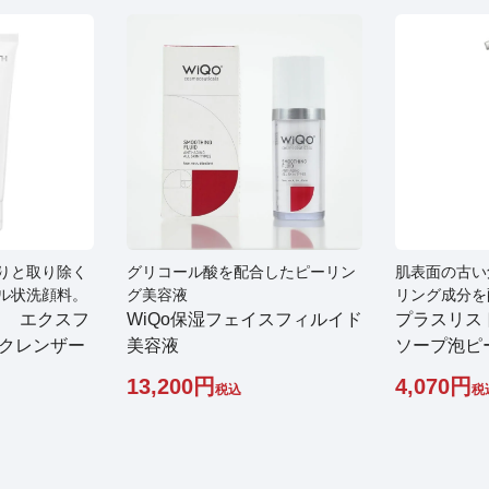
りと取り除く
グリコール酸を配合したピーリン
肌表面の古い
ル状洗顔料。
グ美容液
リング成分を
ス エクスフ
WiQo保湿フェイスフィルイド
プラスリス
クレンザー
美容液
ソープ泡ピ
13,200
4,070
税込
税