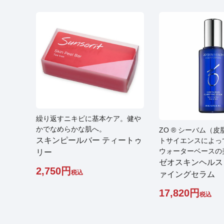
繰り返すニキビに基本ケア。健や
かでなめらかな肌へ。
ZO ® シーバム（
スキンピールバー ティートゥ
トサイエンスによっ
ウォーターベースの
リー
ゼオスキンヘルス
2,750
税込
ァイングセラム
17,820
税込