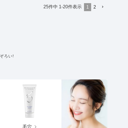
25
件中
1
-
20
件表示
1
2
ぞろい!
毛穴