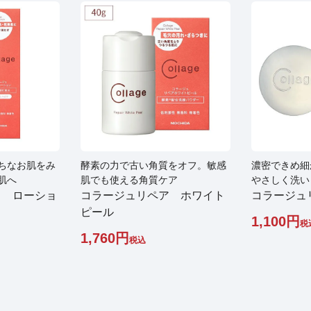
ちなお肌をみ
酵素の力で古い角質をオフ。敏感
濃密できめ細
肌へ
肌でも使える角質ケア
やさしく洗い
ア ローショ
コラージュリペア ホワイト
コラージュ
り
ピール
1,100
税
1,760
税込