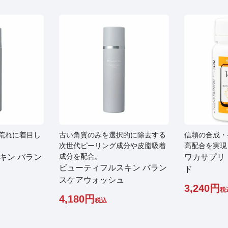
荒れに着目し
古い角質のみを選択的に除去する
信頼の合成・
次世代ピーリング成分や皮脂吸着
高配合を実現
成分を配合。
キン バラン
ワカサプリ
ビューティフルスキン バラン
ド
スケアウォッシュ
3,240
税
4,180
税込