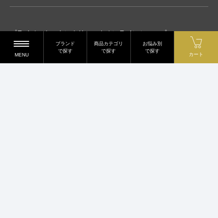
プライベートスキンクリニックオンラインショップ
ブランド
商品カテゴリ
お悩み別
〒540-0012 大阪府大阪市中央区谷町2-7-4
で探す
で探す
で探す
カート
MENU
谷町スリースリーズビル2階
TEL.06-6450-8432
2023 © PRIVATE SKIN CLINIC All Rights reserved.
当サイトに掲載のコピーおよび画像等、すべてのデータを無断で複写・転載
することは、著作権法等で禁じられています。