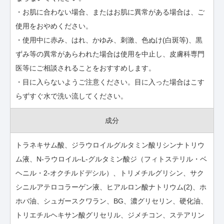
・お肌に合わない場合、またはお肌に異常がある場合は、ご
使用をおやめください。
・使用中に赤み、はれ、かゆみ、刺激、色ぬけ(白斑等)、黒
ずみ等の異常があらわれた場合は使用を中止し、皮膚科専門
医等にご相談されることをおすすめします。
・目に入らないようご注意ください。目に入った場合はこす
らずすぐ水で洗い流してください。
成分
トラネキサム酸、ジラウロイルグルタミン酸リシンナトリウ
ム液、N-ラウロイル-L-グルタミン酸ジ（フィトステリル・ベ
ヘニル・2-オクチルドデシル）、トリメチルグリシン、サク
シニルアテロコラーゲン液、ヒアルロン酸ナトリウム(2)、ホ
ホバ油、シュガースクワラン、BG、濃グリセリン、硬化油、
トリエチルヘキサン酸グリセリル、ジメチコン、ステアリン