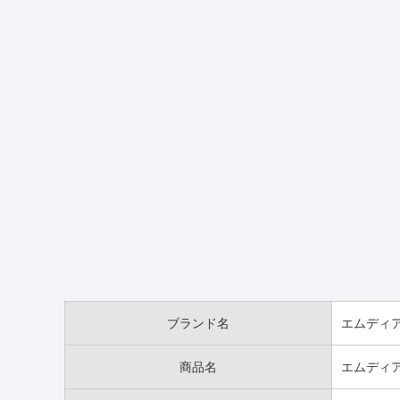
ブランド名
エムディア(
商品名
エムディ