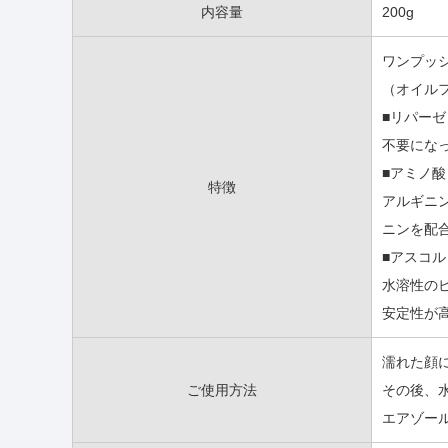
内容量
200g
ワンプッ
（オイル
■リパーゼ
不要にな
■アミノ酸
特徴
アルギニ
ニンを配
■アスコ
水溶性の
安定性が
濡れた顔
ご使用方法
その後、
エアゾー