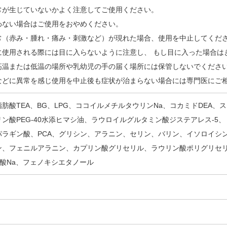
常が生じていないかよく注意してご使用ください。
わない場合はご使用をおやめください。
常（赤み・腫れ・痛み・刺激など）が現れた場合、使用を中止してくだ
に使用される際には目に入らないように注意し、 もし目に入った場合は
高温または低温の場所や乳幼児の手の届く場所には保管しないでくださ
などに異常を感じ使用を中止後も症状が治まらない場合には専門医にご
肪酸TEA、BG、LPG、ココイルメチルタウリンNa、コカミドDEA、
ン酸PEG-40水添ヒマシ油、ラウロイルグルタミン酸ジステアレス-5、
パラギン酸、PCA、グリシン、アラニン、セリン、バリン、イソロイシ
ン、フェニルアラニン、カプリン酸グリセリル、ラウリン酸ポリグリセリル
ン酸Na、フェノキシエタノール