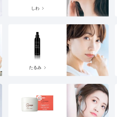
しわ
たるみ