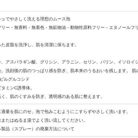
シュでやさしく洗える理想のムース泡
フリー・無香料・無着色・無鉱物油・動物性原料フリー・エタノールフ
った皮脂を洗浄し、肌を清潔に保ちます。
ン、アスパラギン酸、グリシン、アラニン、セリン、バリン、イソロイシ
合。洗顔後の肌のつっばり感を防ぎ、肌本来のうるおいを残します。 肌
ルビルグルコシド
ビタミンC誘導体。
高く、肌のくすみを防ぎ、透明感のある肌に整えます。
に適量を肌にのせ、泡で包みこむようにこすらずやさしく洗います。
水またはぬるま湯でよく洗い流してください。
ル製品（スプレー）の廃棄方法について