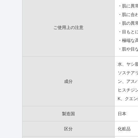
・肌に異
・肌に合
・肌の異
ご使用上の注意
・目もと
・極端な
・肌や目
水、ヤシ脂
ソステアリ
成分
ン、アス
ヒスチジ
K、クエ
製造国
日本
区分
化粧品