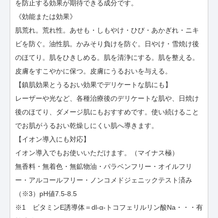
を防止する効果が期待できる成分です。
《効能または効果》
肌荒れ。荒れ性。あせも・しもやけ・ひび・あかぎれ・ニキ
ビを防ぐ。油性肌。かみそり負けを防ぐ。日やけ・雪焼け後
のほてり。肌をひきしめる。肌を清浄にする。肌を整える。
皮膚をすこやかに保つ。皮膚にうるおいを与える。
【鎮肌効果とうるおい効果でデリケートな肌にも】
レーザーや光など、各種治療後のデリケートな肌や、日焼け
後のほてり、ダメージ肌にもおすすめです。使い続けること
でお肌がうるおい乾燥しにくい肌へ導きます。
【イオン導入にも対応】
イオン導入でもお使いいただけます。（マイナス極）
無香料・無着色・無鉱物油・パラベンフリー・オイルフリ
ー・アルコールフリー・ノンコメドジェニックテスト済み
（※3）pH値7.5-8.5
※1 ビタミンE誘導体＝dl-α-トコフェリルリン酸Na・・・有