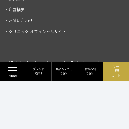
店舗概要
お問い合わせ
クリニック オフィシャルサイト
プライベートスキンクリニックオンラインショップ
ブランド
商品カテゴリ
お悩み別
〒540-0012 大阪府大阪市中央区谷町2-7-4
で探す
で探す
で探す
カート
MENU
谷町スリースリーズビル2階
TEL.06-6450-8432
2023 © PRIVATE SKIN CLINIC All Rights reserved.