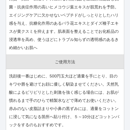
菌・抗炎症作用の高いヒメコウジ葉エキスが肌荒れを予防。
エイジングケアに欠かせないペプチドがしっとりとしたハリ
感を与え、抗糖化作用のあるバラ花エキスとダイズ種子エキ
スが黄クスミを抑えます。肌表面を整えることでお化粧品の
浸透率を高め、使うほどにトラブル知らずの透明感のあるき
め細かいお肌へ
ご使用方法
洗顔後一番はじめに、500円玉大ほど適量を手にとり、目の
キワや唇を避けてお顔に優しく馴染ませてください。天然乳
酸によるピリピリとした刺激を強く感じる場合には、お肌が
慣れるまで手のひらで精製水などで薄めてお使いください。
赤みのない皮脂詰まりや小鼻の黒ずみには、適量をコットン
に浸して気になる箇所へ貼り付け、５～10分ほどコットンパ
ックをするのもおすすめです。