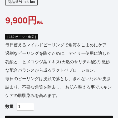
商品番号
lek-lac
9,900
税込
[
180
ポイント進呈 ]
毎日使えるマイルドピーリングで角質をこまめにケア
過剰なピーリングを防ぐために、デイリー使用に適した
乳酸と、ヒメコウジ葉エキス(天然のサリチル酸)の 絶妙
な配合バランスから成るラクトペプローション。
毎日のピーリングは洗顔で落とし、きれない汚れや皮脂
詰まり、不要な角質を除去し、 お肌を整える事でスキン
ケアの肌馴染みを高めます。