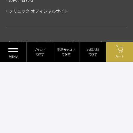
クリニック オフィシャルサイト
プライベートスキンクリニックオンラインショップ
ブランド
商品カテゴリ
お悩み別
〒540-0012 大阪府大阪市中央区谷町2-7-4
で探す
で探す
で探す
カート
MENU
谷町スリースリーズビル2階
TEL.06-6450-8432
2023 © PRIVATE SKIN CLINIC All Rights reserved.
当サイトに掲載のコピーおよび画像等、すべてのデータを無断で複写・転載
することは、著作権法等で禁じられています。